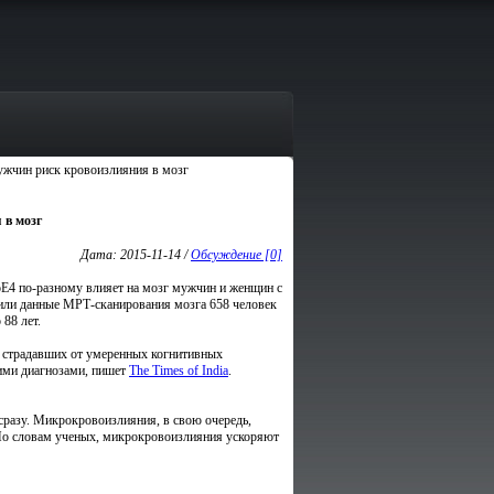
ужчин риск кровоизлияния в мозг
 в мозг
Дата: 2015-11-14 /
Обсуждение [0]
oE4 по-разному влияет на мозг мужчин и женщин с
ли данные МРТ-сканирования мозга 658 человек
 88 лет.
, страдавших от умеренных когнитивных
кими диагнозами, пишет
The Times of India
.
ы сразу. Микрокровоизлияния, в свою очередь,
 По словам ученых, микрокровоизлияния ускоряют