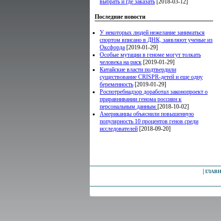
выбрать и где заказать
[2018-03-12]
Последние новости
У некоторых людей нежелание заниматься
спортом вписано в ДНК, заявляют ученые из
Оксфорда
[2019-01-29]
Особые мутации в геноме могут толкать
человека на риск
[2019-01-29]
Китайские власти подтвердили
существование CRISPR-детей и еще одну
беременность
[2019-01-29]
Роспотребнадзор доработал законопроект о
приравнивании генома россиян к
персональным данным
[2018-10-02]
Американцы объяснили повышенную
популярность 10 процентов генов среди
исследователей
[2018-09-20]
|
ГЛАВ