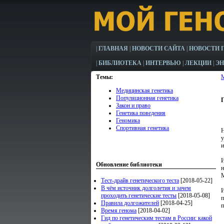
|
ГЛАВНАЯ
|
НОВОСТИ САЙТА
|
НОВОСТИ 
|
БИБЛИОТЕКА
|
ИНТЕРВЬЮ
|
ЛЕКЦИИ
|
Э
Темы:
Медицинская генетика
Популяционная генетика
Г
Закон и право
Генетика поведения
Геномика
Спортивная генетика
Н
у
и
И
Обновление библиотеки
н
М
Тест-драйв генетического теста
[2018-05-22]
В чём источник долголетия и зачем
И
проходить генетические тесты
[2018-05-08]
п
Правила долгожителей
[2018-04-25]
п
Время генома
[2018-04-02]
Гид по генетическим тестам в России: какой