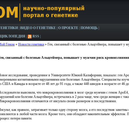
ГЕНЕТИКИ
|
ВИДЕО О ГЕНЕТИКЕ
|
О ПРОЕКТЕ
|
ПОМОЩЬ
|
НЦИКЛОПЕДИЯ
|
RSS
|
Мой Геном
»
Новости генетики
» Ген, связанный с болезнью Альцгеймера, повышает у м
ен, связанный с болезнью Альцгеймера, повышает у мужчин риск кровоизлияния
овое исследование, проведенное в Университете Южной Калифорнии, показало: ген Ap
меренными когнитивными нарушениями или болезнью Альцгеймера. Специалисты изучи
з США и Канады в возрасте от 48 лет до 91 года, а также 448 шведов в возрасте от 46 до
сследователи выяснили, что микрокровоизлияния в мозг среди мужчин с геном ApoE4
арушений или болезни Альцгеймера, встречались в 2 раза чаще, чем среди женщин с та
икрокровоизлияния отличаются от инсульта своим размером и последствиями.
нсульт, как правило, затрагивает только одну сторону мозга, а его последствия заметн
оявляются в любой части мозга. Кроме того, они обладают накопительным эффектом.
роцесс потери памяти.