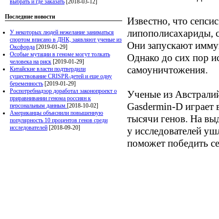
выбрать и где заказать
[2018-03-12]
Последние новости
Известно, что сепсис
липополисахариды, с
У некоторых людей нежелание заниматься
спортом вписано в ДНК, заявляют ученые из
Они запускают иммун
Оксфорда
[2019-01-29]
Особые мутации в геноме могут толкать
Однако до сих пор и
человека на риск
[2019-01-29]
самоуничтожения.
Китайские власти подтвердили
существование CRISPR-детей и еще одну
беременность
[2019-01-29]
Роспотребнадзор доработал законопроект о
Ученые из Австралий
приравнивании генома россиян к
Gasdermin-D играет 
персональным данным
[2018-10-02]
Американцы объяснили повышенную
тысячи генов. На вы
популярность 10 процентов генов среди
исследователей
[2018-09-20]
у исследователей уш
поможет победить се