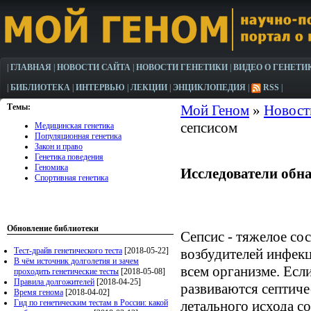
|
ГЛАВНАЯ
|
НОВОСТИ САЙТА
|
НОВОСТИ ГЕНЕТИКИ
|
ВИДЕО О ГЕНЕТИ
|
БИБЛИОТЕКА
|
ИНТЕРВЬЮ
|
ЛЕКЦИИ
|
ЭНЦИКЛОПЕДИЯ
|
RSS
|
Темы:
Мой Геном
»
Новост
сепсисом
Медицинская генетика
Популяционная генетика
Закон и право
Генетика поведения
Геномика
Исследователи обна
Спортивная генетика
Обновление библиотеки
Сепсис - тяжелое со
Тест-драйв генетического теста
[2018-05-22]
возбудителей инфекц
В чём источник долголетия и зачем
всем организме. Есл
проходить генетические тесты
[2018-05-08]
Правила долгожителей
[2018-04-25]
развиваются септиче
Время генома
[2018-04-02]
Гид по генетическим тестам в России: какой
летального исхода с