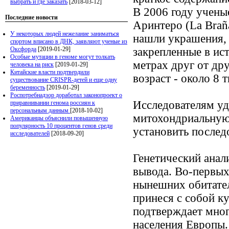
выбрать и где заказать
[2018-03-12]
В 2006 году учены
Последние новости
Аринтеро (La Brañ
У некоторых людей нежелание заниматься
нашли украшения, 
спортом вписано в ДНК, заявляют ученые из
Оксфорда
[2019-01-29]
закрепленные в ис
Особые мутации в геноме могут толкать
метрах друг от др
человека на риск
[2019-01-29]
Китайские власти подтвердили
возраст - около 8 т
существование CRISPR-детей и еще одну
беременность
[2019-01-29]
Роспотребнадзор доработал законопроект о
Исследователям уд
приравнивании генома россиян к
персональным данным
[2018-10-02]
митохондриальную
Американцы объяснили повышенную
популярность 10 процентов генов среди
установить послед
исследователей
[2018-09-20]
Генетический анал
вывода. Во-первых
нынешних обитател
принеся с собой к
подтверждает мно
населения Европы.