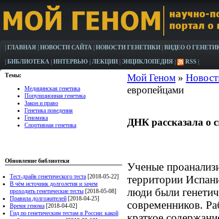
|
ГЛАВНАЯ
|
НОВОСТИ САЙТА
|
НОВОСТИ ГЕНЕТИКИ
|
ВИДЕО О ГЕНЕТИ
|
БИБЛИОТЕКА
|
ИНТЕРВЬЮ
|
ЛЕКЦИИ
|
ЭНЦИКЛОПЕДИЯ
|
RSS
|
Темы:
Мой Геном
»
Новост
европейцами
Медицинская генетика
Популяционная генетика
Закон и право
Генетика поведения
Геномика
ДНК рассказала о 
Спортивная генетика
Обновление библиотеки
Ученые проанализ
Тест-драйв генетического теста
[2018-05-22]
территории Испании
В чём источник долголетия и зачем
люди были генетич
проходить генетические тесты
[2018-05-08]
Правила долгожителей
[2018-04-25]
современников. Раб
Время генома
[2018-04-02]
Гид по генетическим тестам в России: какой
краткое содержани