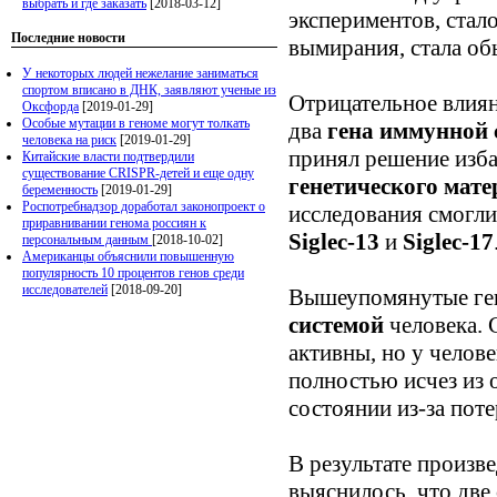
выбрать и где заказать
[2018-03-12]
экспериментов, стал
Последние новости
вымирания, стала о
У некоторых людей нежелание заниматься
спортом вписано в ДНК, заявляют ученые из
Отрицательное влиян
Оксфорда
[2019-01-29]
Особые мутации в геноме могут толкать
два
гена иммунной 
человека на риск
[2019-01-29]
принял решение изба
Китайские власти подтвердили
существование CRISPR-детей и еще одну
генетического мат
беременность
[2019-01-29]
Роспотребнадзор доработал законопроект о
исследования смогли
приравнивании генома россиян к
Siglec-13
и
Siglec-17
персональным данным
[2018-10-02]
Американцы объяснили повышенную
популярность 10 процентов генов среди
исследователей
[2018-09-20]
Вышеупомянутые ген
системой
человека. 
активны, но у челове
полностью исчез из о
состоянии из-за поте
В результате произ
выяснилось, что две