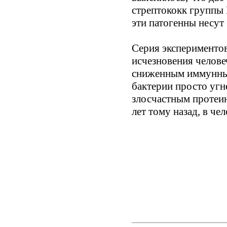
стрептококк группы 
эти патогенны несу
Серия экспериментов
исчезновения человеч
сниженным иммунным
бактерии просто угн
злосчастным протеин
лет тому назад, в ч