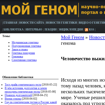
|
ГЛАВНАЯ
|
НОВОСТИ САЙТА
|
НОВОСТИ ГЕНЕТИКИ
|
ВИДЕО О ГЕНЕТИ
|
БИБЛИОТЕКА
|
ИНТЕРВЬЮ
|
ЛЕКЦИИ
|
ЭНЦИКЛОПЕДИЯ
|
RSS
|
Темы:
Мой Геном
»
Новост
генома
Медицинская генетика
Популяционная генетика
Закон и право
Генетика поведения
Геномика
Человечество выжи
Спортивная генетика
Обновление библиотеки
Исходя из многих исс
Тест-драйв генетического теста
[2018-05-22]
тому назад человек, 
В чём источник долголетия и зачем
нескольких тысячеле
проходить генетические тесты
[2018-05-08]
Правила долгожителей
[2018-04-25]
мире. Ученые решили
Время генома
[2018-04-02]
Гид по генетическим тестам в России: какой
оказалось под угроз