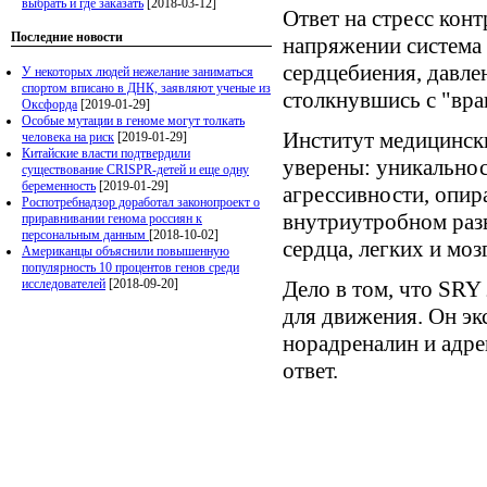
выбрать и где заказать
[2018-03-12]
Ответ на стресс кон
Последние новости
напряжении система 
сердцебиения, давлен
У некоторых людей нежелание заниматься
спортом вписано в ДНК, заявляют ученые из
столкнувшись с "враг
Оксфорда
[2019-01-29]
Особые мутации в геноме могут толкать
Институт медицинск
человека на риск
[2019-01-29]
Китайские власти подтвердили
уверены: уникально
существование CRISPR-детей и еще одну
беременность
[2019-01-29]
агрессивности, опир
Роспотребнадзор доработал законопроект о
внутриутробном разв
приравнивании генома россиян к
персональным данным
[2018-10-02]
сердца, легких и моз
Американцы объяснили повышенную
популярность 10 процентов генов среди
исследователей
[2018-09-20]
Дело в том, что SRY
для движения. Он эк
норадреналин и адре
ответ.