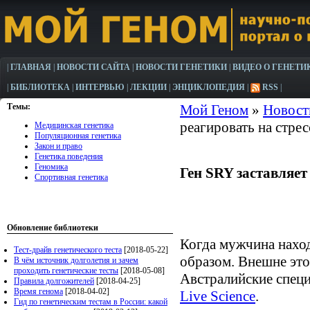
|
ГЛАВНАЯ
|
НОВОСТИ САЙТА
|
НОВОСТИ ГЕНЕТИКИ
|
ВИДЕО О ГЕНЕТИ
|
БИБЛИОТЕКА
|
ИНТЕРВЬЮ
|
ЛЕКЦИИ
|
ЭНЦИКЛОПЕДИЯ
|
RSS
|
Темы:
Мой Геном
»
Новост
реагировать на стрес
Медицинская генетика
Популяционная генетика
Закон и право
Генетика поведения
Геномика
Ген SRY заставляет
Спортивная генетика
Обновление библиотеки
Когда мужчина наход
Тест-драйв генетического теста
[2018-05-22]
образом. Внешне это
В чём источник долголетия и зачем
проходить генетические тесты
[2018-05-08]
Австралийские специ
Правила долгожителей
[2018-04-25]
Время генома
[2018-04-02]
Live Science
.
Гид по генетическим тестам в России: какой