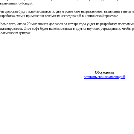
величением субсидий.
ти средства будут использоваться по двум основным направлениям: выявление генетиче
азработка схемы применения геномных исследований в клинической практике.
роме того, около 20 миллионов долларов за четыре года уйдет на разработку программн
еквенирования. Этот софт будет использоваться в других научных учреждениях, чтобы 
лагманских центрах.
Обсуждение
оставить свой комментарий