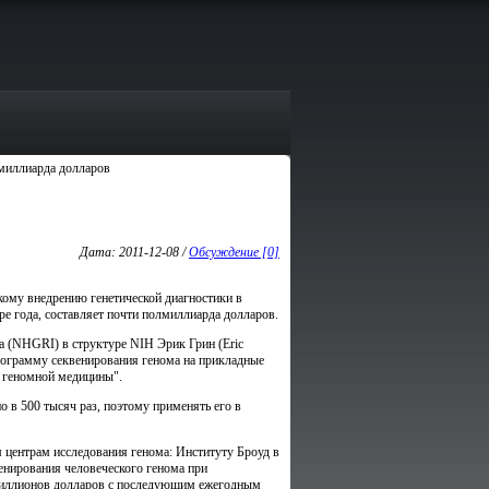
миллиарда долларов
Дата: 2011-12-08 /
Обсуждение [0]
ому внедрению генетической диагностики в
е года, составляет почти полмиллиарда долларов.
а (NHGRI) в структуре NIH Эрик Грин (Eric
ограмму секвенирования генома на прикладные
у геномной медицины".
о в 500 тысяч раз, поэтому применять его в
 центрам исследования генома: Институту Броуд в
енирования человеческого генома при
 миллионов долларов с последующим ежегодным