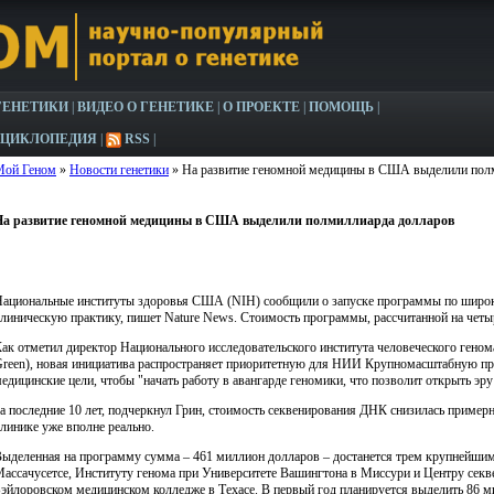
ГЕНЕТИКИ
|
ВИДЕО О ГЕНЕТИКЕ
|
О ПРОЕКТЕ
|
ПОМОЩЬ
|
НЦИКЛОПЕДИЯ
|
RSS
|
Мой Геном
»
Новости генетики
» На развитие геномной медицины в США выделили пол
На развитие геномной медицины в США выделили полмиллиарда долларов
ациональные институты здоровья США (NIH) сообщили о запуске программы по широк
линическую практику, пишет Nature News. Стоимость программы, рассчитанной на четыр
ак отметил директор Национального исследовательского института человеческого геном
reen), новая инициатива распространяет приоритетную для НИИ Крупномасштабную пр
едицинские цели, чтобы "начать работу в авангарде геномики, что позволит открыть эр
а последние 10 лет, подчеркнул Грин, стоимость секвенирования ДНК снизилась примерн
линике уже вполне реально.
ыделенная на программу сумма – 461 миллион долларов – достанется трем крупнейшим
ассачусетсе, Институту генома при Университете Вашингтона в Миссури и Центру секв
эйлоровском медицинском колледже в Техасе. В первый год планируется выделить 86