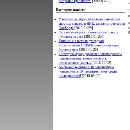
выбрать и где заказать
[2018-03-12]
у
Последние новости
Э
р
У некоторых людей нежелание заниматься
К
спортом вписано в ДНК, заявляют ученые из
с
Оксфорда
[2019-01-29]
ф
Особые мутации в геноме могут толкать
человека на риск
[2019-01-29]
Китайские власти подтвердили
существование CRISPR-детей и еще одну
беременность
[2019-01-29]
Роспотребнадзор доработал законопроект о
приравнивании генома россиян к
персональным данным
[2018-10-02]
Американцы объяснили повышенную
популярность 10 процентов генов среди
исследователей
[2018-09-20]