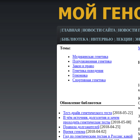
|
ГЛАВНАЯ
|
НОВОСТИ САЙТА
|
НОВОСТИ 
|
БИБЛИОТЕКА
|
ИНТЕРВЬЮ
|
ЛЕКЦИИ
|
Э
Темы:
Медицинская генетика
Популяционная генетика
Закон и право
Генетика поведения
Геномика
Спортивная генетика
Н
к
К
Обновление библиотеки
G
м
Тест-драйв генетического теста
[2018-05-22]
З
В чём источник долголетия и зачем
к
проходить генетические тесты
[2018-05-08]
Правила долгожителей
[2018-04-25]
В
Время генома
[2018-04-02]
М
Гид по генетическим тестам в России: какой
Б