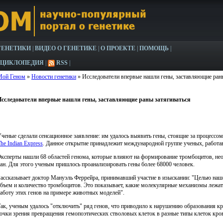
ГЕНЕТИКИ
|
ВИДЕО О ГЕНЕТИКЕ
|
О ПРОЕКТЕ
|
ПОМОЩЬ
|
НЦИКЛОПЕДИЯ
|
RSS
|
Мой Геном
»
Новости генетики
» Исследователи впервые нашли гены, заставляющие раны
Исследователи впервые нашли гены, заставляющие раны затягиваться
ченые сделали сенсационное заявление: им удалось выявить гены, стоящие за процессо
he Indian Express
. Данное открытие принадлежит международной группе ученых, работа
ксперты нашли 68 областей генома, которые влияют на формирование тромбоцитов, не
ан. Для этого ученым пришлось проанализировать гены более 68000 человек.
ассказывает доктор Мануэль Феррейра, принимавший участие в изыскании: "Целью наш
бъем и количество тромбоцитов. Это показывает, какие молекулярные механизмы лежа
аботу этих генов на примере животных моделей".
ак, ученым удалось "отключить" ряд генов, что приводило к нарушению образования кр
очки зрения превращения гемопоэтических стволовых клеток в разные типы клеток кро