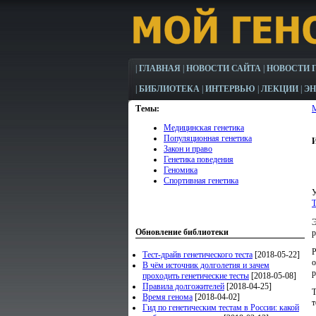
|
ГЛАВНАЯ
|
НОВОСТИ САЙТА
|
НОВОСТИ 
|
БИБЛИОТЕКА
|
ИНТЕРВЬЮ
|
ЛЕКЦИИ
|
Э
Темы:
Медицинская генетика
Популяционная генетика
Закон и право
Генетика поведения
Геномика
Спортивная генетика
У
T
Э
Обновление библиотеки
р
Р
Тест-драйв генетического теста
[2018-05-22]
о
В чём источник долголетия и зачем
р
проходить генетические тесты
[2018-05-08]
Правила долгожителей
[2018-04-25]
Т
Время генома
[2018-04-02]
т
Гид по генетическим тестам в России: какой