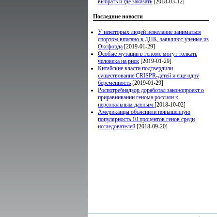
выбрать и где заказать
[2018-03-12]
Последние новости
У некоторых людей нежелание заниматься
спортом вписано в ДНК, заявляют ученые из
Оксфорда
[2019-01-29]
Особые мутации в геноме могут толкать
человека на риск
[2019-01-29]
Китайские власти подтвердили
существование CRISPR-детей и еще одну
беременность
[2019-01-29]
Роспотребнадзор доработал законопроект о
приравнивании генома россиян к
персональным данным
[2018-10-02]
Американцы объяснили повышенную
популярность 10 процентов генов среди
исследователей
[2018-09-20]