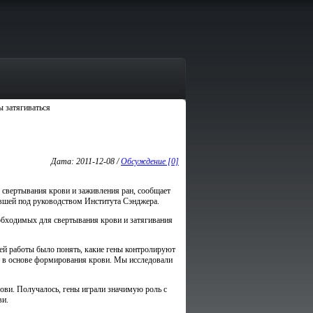
 затягиваться
Дата: 2011-12-08 /
Обсуждение [0]
м свертывания крови и заживления ран, сообщает
вшей под руководством Института Сэнджера.
обходимых для свертывания крови и затягивания
ей работы было понять, какие гены контролируют
т в основе формирования крови. Мы исследовали
ови. Получалось, гены играли значимую роль с
ви.