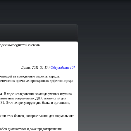
рдечно-сосудистой системы
Дата: 2011-05-17 /
Обсуждение [0]
вечающий за врожденные дефекты сердца,
нетических причинах врожденных дефектов среди
ца
. В ходе исследования команда ученых изучила
пользование современных ДНК технологий для
. Этот ген регулирует два белка в организме,
ании этих белков, которые важны для нормального
собов диагностики и даже предотвращения