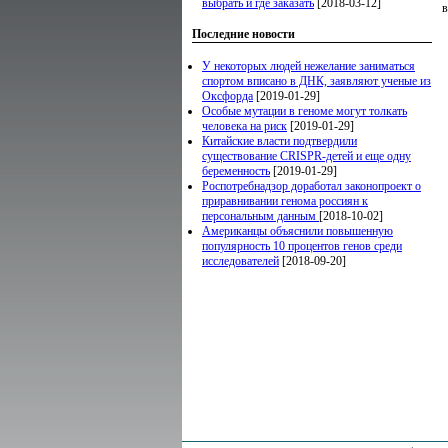
выбрать и где заказать
[2018-03-12]
в
Последние новости
У некоторых людей нежелание заниматься
спортом вписано в ДНК, заявляют ученые из
Оксфорда
[2019-01-29]
Особые мутации в геноме могут толкать
человека на риск
[2019-01-29]
Китайские власти подтвердили
существование CRISPR-детей и еще одну
беременность
[2019-01-29]
Роспотребнадзор доработал законопроект о
приравнивании генома россиян к
персональным данным
[2018-10-02]
Американцы объяснили повышенную
популярность 10 процентов генов среди
исследователей
[2018-09-20]