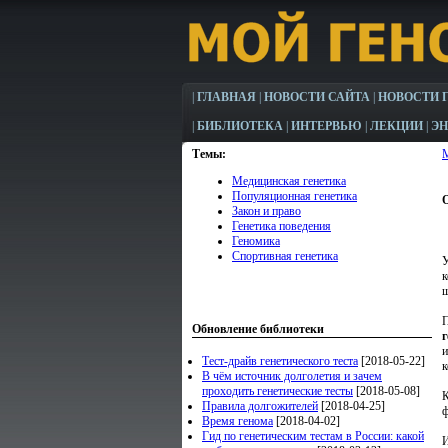
|
ГЛАВНАЯ
|
НОВОСТИ САЙТА
|
НОВОСТИ 
|
БИБЛИОТЕКА
|
ИНТЕРВЬЮ
|
ЛЕКЦИИ
|
Э
Темы:
Медицинская генетика
Популяционная генетика
Закон и право
Генетика поведения
Геномика
Спортивная генетика
У
к
ш
П
Обновление библиотеки
и
Тест-драйв генетического теста
[2018-05-22]
к
В чём источник долголетия и зачем
проходить генетические тесты
[2018-05-08]
К
Правила долгожителей
[2018-04-25]
ф
Время генома
[2018-04-02]
Гид по генетическим тестам в России: какой
И