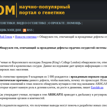
ГЕНЕТИКИ
|
ВИДЕО О ГЕНЕТИКЕ
|
О ПРОЕКТЕ
|
ПОМОЩЬ
|
НЦИКЛОПЕДИЯ
|
RSS
|
Мой Геном
»
Новости генетики
» Обнаружен ген, отвечающий за врожденные дефекты се
Обнаружен ген, отвечающий за врожденные дефекты сердечно-сосудистой системы
ченые из Королевского колледжа Лондона (King’s College London) обнаружили ген, от
онечностей и кровеносных сосудов. Данное исследование дает ценную информацию о ге
ироких масс населения.
о статистике примерно 9 младенцев из 1 000 рождаются с
врожденным пороком серд
генетические причины
данного дефекта, чтобы выяснить, почему это происходит. Ис
зучения изменений в генах помогло обнаружить мутации в гене под названием ARHGAP31
оторые играют важную роль в делении клеток, их росте и движении, пишет
Eurolab.ua
.
ак утверждают ученые, мутации в гене
ARHGAP31
приводят к дисбалансу в регулиров
ормирования органов и конечностей.
сследователи надеются, что полученные выводы могут помочь в разработке новых спо