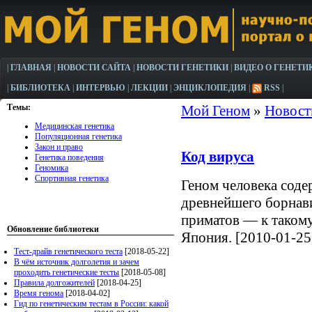
|
ГЛАВНАЯ
|
НОВОСТИ САЙТА
|
НОВОСТИ ГЕНЕТИКИ
|
ВИДЕО О ГЕНЕТИ
|
БИБЛИОТЕКА
|
ИНТЕРВЬЮ
|
ЛЕКЦИИ
|
ЭНЦИКЛОПЕДИЯ
|
RSS
|
Темы:
Мой Геном
»
Новост
Медицинская генетика
Популяционная генетика
Закон и право
Код вируса
Генетика поведения
Геномика
Спортивная генетика
Геном человека соде
древнейшего борнав
приматов — к такому
Обновление библиотеки
Япония. [2010-01-25
Тест-драйв генетического теста
[2018-05-22]
В чём источник долголетия и зачем
проходить генетические тесты
[2018-05-08]
Правила долгожителей
[2018-04-25]
Время генома
[2018-04-02]
Гид по генетическим тестам в России: какой