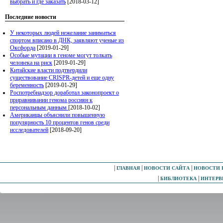
выбрать и где заказать
[2018-03-12]
Последние новости
У некоторых людей нежелание заниматься
спортом вписано в ДНК, заявляют ученые из
Оксфорда
[2019-01-29]
Особые мутации в геноме могут толкать
человека на риск
[2019-01-29]
Китайские власти подтвердили
существование CRISPR-детей и еще одну
беременность
[2019-01-29]
Роспотребнадзор доработал законопроект о
приравнивании генома россиян к
персональным данным
[2018-10-02]
Американцы объяснили повышенную
популярность 10 процентов генов среди
исследователей
[2018-09-20]
|
|
|
ГЛАВНАЯ
НОВОСТИ САЙТА
НОВОСТИ 
|
|
БИБЛИОТЕКА
ИНТЕР