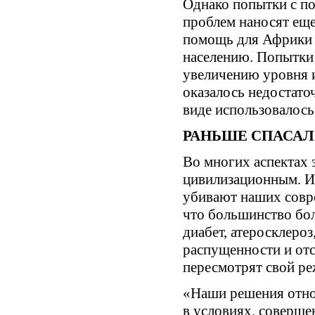
Однако попытки с п
проблем наносят ещ
помощь для Африки в
населению. Попытки 
увеличению уровня 
оказалось недостато
виде использовалос
РАНЬШЕ СПАСАЛ
Во многих аспектах 
цивилизационным. И
убивают наших совре
что большинство бол
диабет, атеросклеро
распущенности и отс
пересмотрят свой р
«Наши решения отно
в условиях, соверше