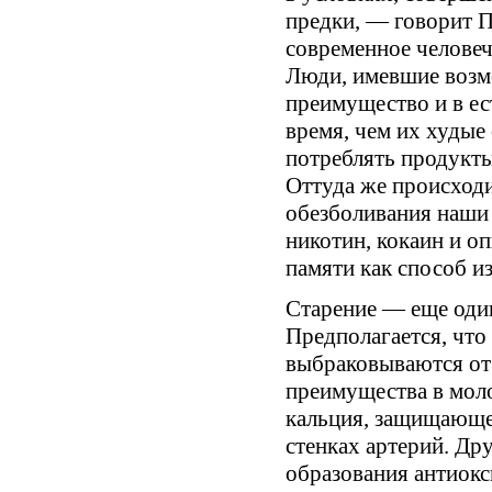
предки, — говорит П
современное человеч
Люди, имевшие возмо
преимущество и в ес
время, чем их худые 
потреблять продукты
Оттуда же происходи
обезболивания наши 
никотин, кокаин и о
памяти как способ и
Старение — еще оди
Предполагается, что
выбраковываются от
преимущества в моло
кальция, защищающег
стенках артерий. Др
образования антиок