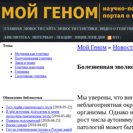
|
ГЛАВНАЯ
|
НОВОСТИ САЙТА
|
НОВОСТИ ГЕНЕТИКИ
|
ВИДЕО О ГЕНЕТИ
|
БИБЛИОТЕКА
|
ИНТЕРВЬЮ
|
ЛЕКЦИИ
|
ЭНЦИКЛОПЕДИЯ
|
RSS
|
Темы:
Мой Геном
»
Новост
Медицинская генетика
Популяционная генетика
Закон и право
Болезненная эволю
Генетика поведения
Геномика
Спортивная генетика
Мы уверены, что вин
Обновление библиотеки
неблагоприятная ок
Тест-драйв генетического теста
[2018-05-22]
организмы. Однако н
В чём источник долголетия и зачем
проходить генетические тесты
[2018-05-08]
рост числа аутоимму
Правила долгожителей
[2018-04-25]
Время генома
[2018-04-02]
патологий может бы
Гид по генетическим тестам в России: какой