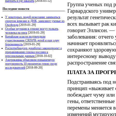
выбрать и где заказать
[2018-03-12]
Группа ученых под 
Последние новости
Гарвардского универ
результат генетичес
У некоторых людей нежелание заниматься
спортом вписано в ДНК, заявляют ученые из
всех вызывает рак к
Оксфорда
[2019-01-29]
Особые мутации в геноме могут толкать
говорит Эллисон. — 
человека на риск
[2019-01-29]
заболевания: отчего
Китайские власти подтвердили
существование CRISPR-детей и еще одну
начинает проявлятьс
беременность
[2019-01-29]
Роспотребнадзор доработал законопроект о
сохраняют здоровую 
приравнивании генома россиян к
интересному выводу:
персональным данным
[2018-10-02]
Американцы объяснили повышенную
распространение св
популярность 10 процентов генов среди
исследователей
[2018-09-20]
ПЛАТА ЗА ПРОГР
Подстраиваясь под н
принцип «выживает 
побеждает чуму или 
гены, ответственные 
перемены меняется в
изменений мутируют