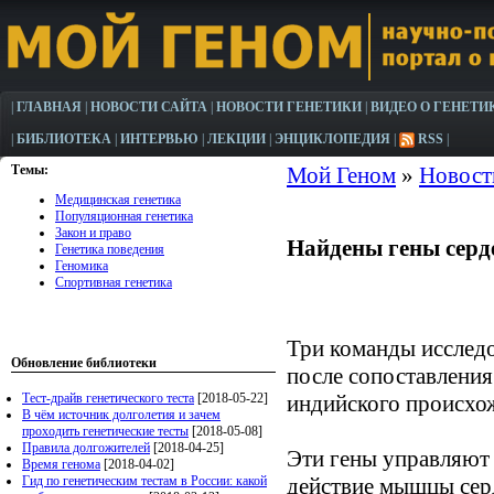
|
ГЛАВНАЯ
|
НОВОСТИ САЙТА
|
НОВОСТИ ГЕНЕТИКИ
|
ВИДЕО О ГЕНЕТИ
|
БИБЛИОТЕКА
|
ИНТЕРВЬЮ
|
ЛЕКЦИИ
|
ЭНЦИКЛОПЕДИЯ
|
RSS
|
Темы:
Мой Геном
»
Новост
Медицинская генетика
Популяционная генетика
Закон и право
Найдены гены серд
Генетика поведения
Геномика
Спортивная генетика
Три команды исследо
Обновление библиотеки
после сопоставления
Тест-драйв генетического теста
[2018-05-22]
индийского происхо
В чём источник долголетия и зачем
проходить генетические тесты
[2018-05-08]
Правила долгожителей
[2018-04-25]
Эти гены управляют 
Время генома
[2018-04-02]
Гид по генетическим тестам в России: какой
действие мышцы сер