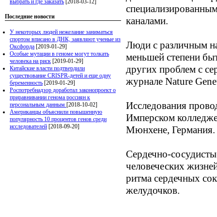
выбрать и где заказать
[2018-03-12]
специализированным
Последние новости
каналами.
У некоторых людей нежелание заниматься
спортом вписано в ДНК, заявляют ученые из
Люди с различным на
Оксфорда
[2019-01-29]
Особые мутации в геноме могут толкать
меньшей степени бы
человека на риск
[2019-01-29]
других проблем с се
Китайские власти подтвердили
существование CRISPR-детей и еще одну
журнале Nature Genet
беременность
[2019-01-29]
Роспотребнадзор доработал законопроект о
приравнивании генома россиян к
Исследования провод
персональным данным
[2018-10-02]
Американцы объяснили повышенную
Имперском колледже 
популярность 10 процентов генов среди
исследователей
[2018-09-20]
Мюнхене, Германия.
Сердечно-сосудистые
человеческих жизней
ритма сердечных сок
желудочков.