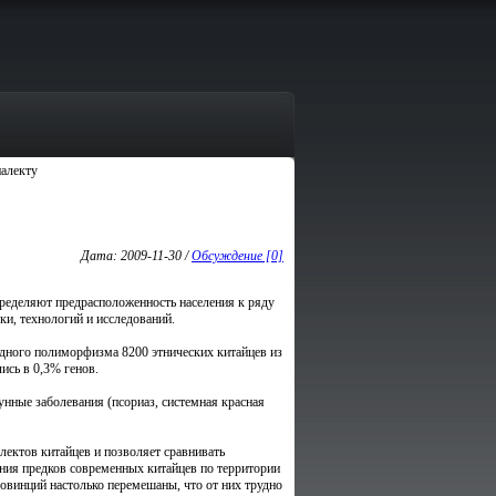
иалекту
Дата: 2009-11-30 /
Обсуждение [0]
еделяют предрасположенность населения к ряду
ки, технологий и исследований.
идного полиморфизма 8200 этнических китайцев из
ись в 0,3% генов.
мунные заболевания (псориаз, системная красная
лектов китайцев и позволяет сравнивать
ения предков современных китайцев по территории
овинций настолько перемешаны, что от них трудно