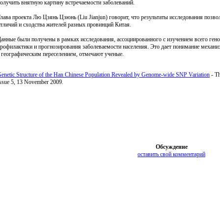
олучить внятную картину встречаемости заболеваний.
лава проекта Лю Цзянь Цзюнь (Liu Jianjun) говорит, что результаты исследования позво
тличий и сходства жителей разных провинций Китая.
анные были получены в рамках исследования, ассоциированного с изучением всего ге
рофилактики и прогнозирования заболеваемости населения. Это дает понимание механи
 географическим переселением, отмечают ученые.
enetic Structure of the Han Chinese Population Revealed by Genome-wide SNP Variation
- Th
ssue 5, 13 November 2009.
Обсуждение
оставить свой комментарий