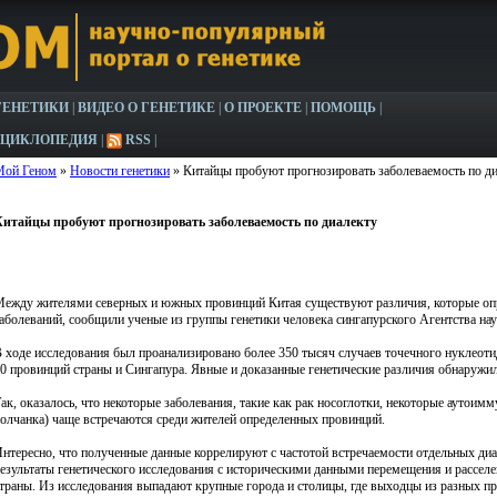
ГЕНЕТИКИ
|
ВИДЕО О ГЕНЕТИКЕ
|
О ПРОЕКТЕ
|
ПОМОЩЬ
|
НЦИКЛОПЕДИЯ
|
RSS
|
Мой Геном
»
Новости генетики
» Китайцы пробуют прогнозировать заболеваемость по д
Китайцы пробуют прогнозировать заболеваемость по диалекту
ежду жителями северных и южных провинций Китая существуют различия, которые опр
аболеваний, сообщили ученые из группы генетики человека сингапурского Агентства нау
 ходе исследования был проанализировано более 350 тысяч случаев точечного нуклеот
0 провинций страны и Сингапура. Явные и доказанные генетические различия обнаружил
ак, оказалось, что некоторые заболевания, такие как рак носоглотки, некоторые аутоим
олчанка) чаще встречаются среди жителей определенных провинций.
нтересно, что полученные данные коррелируют с частотой встречаемости отдельных диа
езультаты генетического исследования с историческими данными перемещения и рассел
траны. Из исследования выпадают крупные города и столицы, где выходцы из разных пр