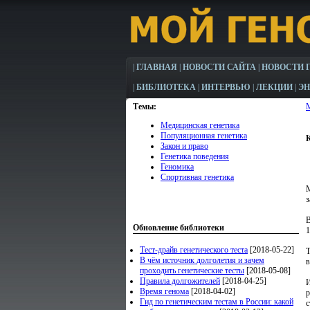
|
ГЛАВНАЯ
|
НОВОСТИ САЙТА
|
НОВОСТИ 
|
БИБЛИОТЕКА
|
ИНТЕРВЬЮ
|
ЛЕКЦИИ
|
Э
Темы:
Медицинская генетика
Популяционная генетика
Закон и право
Генетика поведения
Геномика
Спортивная генетика
М
з
В
Обновление библиотеки
1
Тест-драйв генетического теста
[2018-05-22]
Т
В чём источник долголетия и зачем
в
проходить генетические тесты
[2018-05-08]
Правила долгожителей
[2018-04-25]
И
Время генома
[2018-04-02]
р
Гид по генетическим тестам в России: какой
с