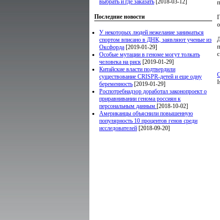
выбрать и где заказать
[2018-03-12]
п
Последние новости
Г
о
У некоторых людей нежелание заниматься
Д
спортом вписано в ДНК, заявляют ученые из
п
Оксфорда
[2019-01-29]
с
Особые мутации в геноме могут толкать
человека на риск
[2019-01-29]
Китайские власти подтвердили
G
существование CRISPR-детей и еще одну
I
беременность
[2019-01-29]
Роспотребнадзор доработал законопроект о
приравнивании генома россиян к
персональным данным
[2018-10-02]
Американцы объяснили повышенную
популярность 10 процентов генов среди
исследователей
[2018-09-20]