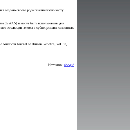
лят создать своего рода генетическую карту
нома (GWAS) и могут быть использованы для
змов эволюции генома в субпопуляции, связанных
e American Journal of Human Genetics, Vol. 85,
Источник:
abc-gid