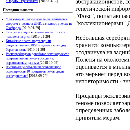
абстракционистов, с
выбрать и где заказать
[2018-03-12]
генетической инфор
Последние новости
"Фокс", попытавшаяс
У некоторых людей нежелание заниматься
"коллекционерами" 
спортом вписано в ДНК, заявляют ученые из
Оксфорда
[2019-01-29]
Особые мутации в геноме могут толкать
Небольшая серебряна
человека на риск
[2019-01-29]
Китайские власти подтвердили
хранится компьютерн
существование CRISPR-детей и еще одну
беременность
[2019-01-29]
отодвинула на задни
Роспотребнадзор доработал законопроект о
Полеты на околоземн
приравнивании генома россиян к
персональным данным
[2018-10-02]
оценивается в милли
Американцы объяснили повышенную
популярность 10 процентов генов среди
это меркнет перед в
исследователей
[2018-09-20]
неповторимости - з
Продавцы эксклюзив
геноме позволяет за
определенных заболе
принятым мерам.