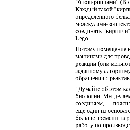
"биокирпичами" (Bi
Каждый такой "кирпи
определённого белка
молекулами-коннект
соединять "кирпичи"
Lego.
Потому помещение н
машинами для прове
реакции (они меняют
заданному алгоритм
обращения с реактив
"Думайте об этом ка
биологии. Мы делаем 
соединяем, — поясня
ещё один из основат
больше времени на р
работу по производ