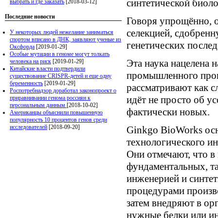
синтетической биоло
выбрать и где заказать
[2018-03-12]
Последние новости
Говоря упрощённо, о
селекцией, сдобрен
У некоторых людей нежелание заниматься
спортом вписано в ДНК, заявляют ученые из
генетических послед
Оксфорда
[2019-01-29]
Особые мутации в геноме могут толкать
Эта наука нацелена 
человека на риск
[2019-01-29]
Китайские власти подтвердили
промышленного прои
существование CRISPR-детей и еще одну
беременность
[2019-01-29]
рассматривают как с
Роспотребнадзор доработал законопроект о
идёт не просто об у
приравнивании генома россиян к
персональным данным
[2018-10-02]
фактически новых.
Американцы объяснили повышенную
популярность 10 процентов генов среди
исследователей
[2018-09-20]
Ginkgo BioWorks ос
технологического ин
Они отмечают, что в
фундаментальных, та
инженерией и синтет
процедурами произво
затем внедряют в ор
нужные белки или и