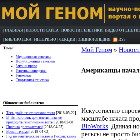
|
ГЛАВНАЯ
|
НОВОСТИ САЙТА
|
НОВОСТИ ГЕНЕТИКИ
|
ВИДЕО О ГЕНЕТИ
|
БИБЛИОТЕКА
|
ИНТЕРВЬЮ
|
ЛЕКЦИИ
|
ЭНЦИКЛОПЕДИЯ
|
RSS
|
Темы:
Мой Геном
»
Новост
Медицинская генетика
Популяционная генетика
Закон и право
Американцы начал
Генетика поведения
Геномика
Спортивная генетика
Обновление библиотеки
Искусственно спрое
Тест-драйв генетического теста
[2018-05-22]
масштабе начала про
В чём источник долголетия и зачем
проходить генетические тесты
[2018-05-08]
BioWorks
. Данная н
Правила долгожителей
[2018-04-25]
Время генома
[2018-04-02]
рельсы не просто би
Гид по генетическим тестам в России: какой