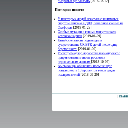
выбрать и где заказать
[2018-03-12]
Последние новости
У некоторых людей нежелание заниматься
спортом вписано в ДНК, заявляют ученые из
Оксфорда
[2019-01-29]
Особые мутации в геноме могут толкать
человека на риск
[2019-01-29]
Китайские власти подтвердили
существование CRISPR-детей и еще одну
беременность
[2019-01-29]
Роспотребнадзор доработал законопроект о
приравнивании генома россиян к
персональным данным
[2018-10-02]
Американцы объяснили повышенную
популярность 10 процентов генов среди
исследователей
[2018-09-20]
|
ГЛАВ