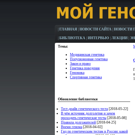
|
ГЛАВНАЯ
|
НОВОСТИ САЙТА
|
НОВОСТИ 
|
БИБЛИОТЕКА
|
ИНТЕРВЬЮ
|
ЛЕКЦИИ
|
Э
Темы:
Медицинская генетика
Популяционная генетика
О
Закон и право
Генетика поведения
Г
Геномика
п
Спортивная генетика
1
Обновление библиотеки
Тест-драйв генетического теста
[2018-05-22]
В чём источник долголетия и зачем
проходить генетические тесты
[2018-05-08]
Правила долгожителей
[2018-04-25]
Время генома
[2018-04-02]
Гид по генетическим тестам в России: какой