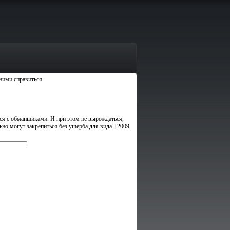
ними справиться
ся с обманщиками. И при этом не вырождаться,
но могут закрепиться без ущерба для вида. [2009-