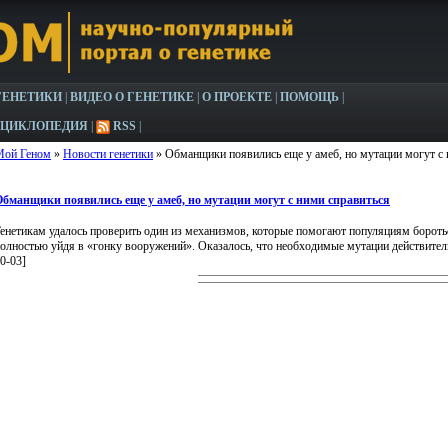
ГЕНЕТИКИ
|
ВИДЕО О ГЕНЕТИКЕ
|
О ПРОЕКТЕ
|
ПОМОЩЬ
|
НЦИКЛОПЕДИЯ
|
RSS
|
Мой Геном
»
Новости генетики
» Обманщики появились еще у амеб, но мутации могут с 
бманщики появились еще у амеб, но мутации могут с ними справиться
енетикам удалось проверить один из механизмов, которые помогают популяциям бороть
олностью уйдя в «гонку вооружений». Оказалось, что необходимые мутации действитель
0-03]