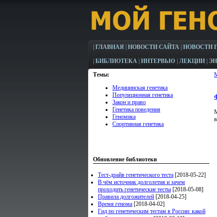
|
ГЛАВНАЯ
|
НОВОСТИ САЙТА
|
НОВОСТИ 
|
БИБЛИОТЕКА
|
ИНТЕРВЬЮ
|
ЛЕКЦИИ
|
Э
Темы:
Медицинская генетика
Популяционная генетика
Закон и право
Генетика поведения
М
Геномика
в
Спортивная генетика
Обновление библиотеки
Тест-драйв генетического теста
[2018-05-22]
В чём источник долголетия и зачем
проходить генетические тесты
[2018-05-08]
Правила долгожителей
[2018-04-25]
Время генома
[2018-04-02]
Гид по генетическим тестам в России: какой