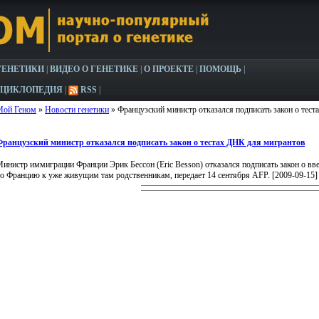
ГЕНЕТИКИ
|
ВИДЕО О ГЕНЕТИКЕ
|
О ПРОЕКТЕ
|
ПОМОЩЬ
|
НЦИКЛОПЕДИЯ
|
RSS
|
Мой Геном
»
Новости генетики
» Французский министр отказался подписать закон о тес
Французский министр отказался подписать закон о тестах ДНК для мигрантов
инистр иммиграции Франции Эрик Бессон (Eric Besson) отказался подписать закон о в
о Францию к уже живущим там родственникам, передает 14 сентября AFP. [2009-09-15]