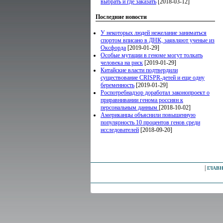
выбрать и где заказать
[2018-03-12]
Последние новости
У некоторых людей нежелание заниматься
спортом вписано в ДНК, заявляют ученые из
Оксфорда
[2019-01-29]
Особые мутации в геноме могут толкать
человека на риск
[2019-01-29]
Китайские власти подтвердили
существование CRISPR-детей и еще одну
беременность
[2019-01-29]
Роспотребнадзор доработал законопроект о
приравнивании генома россиян к
персональным данным
[2018-10-02]
Американцы объяснили повышенную
популярность 10 процентов генов среди
исследователей
[2018-09-20]
|
ГЛАВ