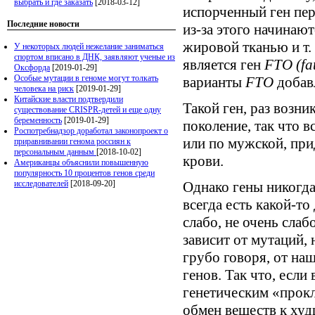
выбрать и где заказать
[2018-03-12]
испорченный ген пер
Последние новости
из-за этого начинаю
жировой тканью и т.
У некоторых людей нежелание заниматься
спортом вписано в ДНК, заявляют ученые из
является ген
FTO (fat
Оксфорда
[2019-01-29]
Особые мутации в геноме могут толкать
варианты
FTO
добав
человека на риск
[2019-01-29]
Китайские власти подтвердили
Такой ген, раз возн
существование CRISPR-детей и еще одну
беременность
[2019-01-29]
поколение, так что в
Роспотребнадзор доработал законопроект о
или по мужской, при
приравнивании генома россиян к
персональным данным
[2018-10-02]
крови.
Американцы объяснили повышенную
популярность 10 процентов генов среди
исследователей
[2018-09-20]
Однако гены никогд
всегда есть какой-т
слабо, не очень слабо
зависит от мутаций, 
грубо говоря, от на
генов. Так что, если
генетическим «прокл
обмен веществ к худ