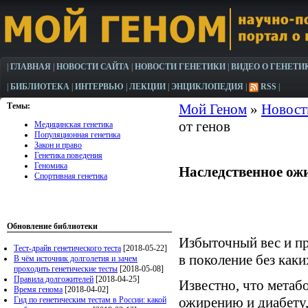
|
ГЛАВНАЯ
|
НОВОСТИ САЙТА
|
НОВОСТИ ГЕНЕТИКИ
|
ВИДЕО О ГЕНЕТИ
|
БИБЛИОТЕКА
|
ИНТЕРВЬЮ
|
ЛЕКЦИИ
|
ЭНЦИКЛОПЕДИЯ
|
RSS
|
Темы:
Мой Геном
»
Новост
от генов
Медицинская генетика
Популяционная генетика
Закон и право
Генетика поведения
Геномика
Наследственное ожи
Спортивная генетика
Обновление библиотеки
Избыточный вес и пр
Тест-драйв генетического теста
[2018-05-22]
в поколение без как
В чём источник долголетия и зачем
проходить генетические тесты
[2018-05-08]
Правила долгожителей
[2018-04-25]
Известно, что метаб
Время генома
[2018-04-02]
ожирению и диабету,
Гид по генетическим тестам в России: какой