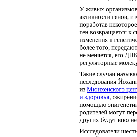
У живых организмов
активности генов, и
поработав некоторое
ген возвращается к 
изменения в генетич
более того, передаю
не меняется, его ДН
регуляторные молеку
Такие случаи называ
исследования Йоханн
из
Мюнхенского цент
и здоровья
, ожирени
помощью эпигенетики
родителей могут пере
других будут вполне
Исследователи шесть