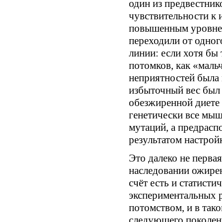
один из предвестник
чувствительности к и
повышенным уровнем
переходили от одно
линии: если хотя бы 
потомков, как «маль
неприятностей была 
избыточный вес был т
обезжиренной диете и
генетически все мы
мутаций, а предрас
результатом настрой
Это далеко не перва
наследовании ожирен
счёт есть и статисти
экспериментальных 
потомством, и в тако
следующего поколени