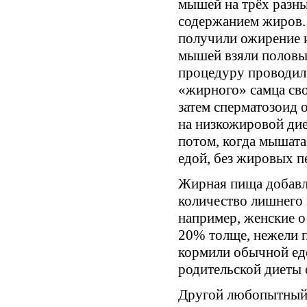
мышей на трёх разн
содержанием жиров.
получили ожирение и
мышей взяли половые
процедуру проводил
«жирного» самца сво
затем сперматозоид о
на низкожировой дие
потом, когда мышата
едой, без жировых п
Жирная пища добавлял
количество лишнего в
например, женские о
20% толще, нежели п
кормили обычной едо
родительской диеты 
Другой любопытный м