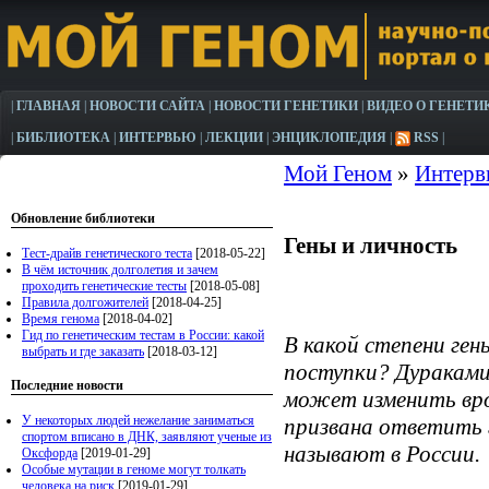
|
ГЛАВНАЯ
|
НОВОСТИ САЙТА
|
НОВОСТИ ГЕНЕТИКИ
|
ВИДЕО О ГЕНЕТИ
|
БИБЛИОТЕКА
|
ИНТЕРВЬЮ
|
ЛЕКЦИИ
|
ЭНЦИКЛОПЕДИЯ
|
RSS
|
Мой Геном
»
Интер
Обновление библиотеки
Гены и личность
Тест-драйв генетического теста
[2018-05-22]
В чём источник долголетия и зачем
проходить генетические тесты
[2018-05-08]
Правила долгожителей
[2018-04-25]
Время генома
[2018-04-02]
Гид по генетическим тестам в России: какой
В какой степени ге
выбрать и где заказать
[2018-03-12]
поступки? Дураками
Последние новости
может изменить вро
У некоторых людей нежелание заниматься
призвана ответить г
спортом вписано в ДНК, заявляют ученые из
называют в России.
Оксфорда
[2019-01-29]
Особые мутации в геноме могут толкать
человека на риск
[2019-01-29]