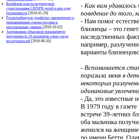
Китайские власти подтвердили
- Как вам удавалось
существование CRISPR-детей и еще одну
поведение до того, 
беременность
[2019-01-29]
Роспотребнадзор доработал законопроект о
- Нам помог естест
приравнивании генома россиян к
персональным данным
[2018-10-02]
близнецы – это гене
Американцы объяснили повышенную
наследственных факт
популярность 10 процентов генов среди
исследователей
[2018-09-20]
например, разлученн
варианты близнецово
- Вспоминается ста
поразила меня в дет
некоторых разлученн
одинаковые увлечен
- Да, это известные
В 1979 году в газет
встрече 39-летних б
оба мальчика получи
женился на женщине 
по имени Бетти. Оди