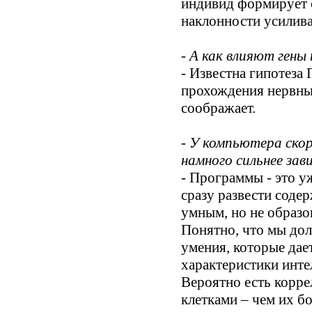
индивид формирует с
наклонности усилив
- А как влияют гены 
- Известна гипотеза 
прохождения нервных
соображает.
- У компьютера скор
намного сильнее за
- Программы - это у
сразу развести соде
умным, но не образо
Понятно, что мы дол
умения, которые дае
характеристики интел
Вероятно есть корре
клетками – чем их б