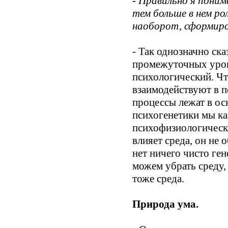
- Правильно я поним
тем больше в нем ро
наоборот, сформиро
- Так однозначно ск
промежуточных уров
психологический. Чт
взаимодействуют в п
процессы лежат в ос
психогенетики мы ка
психофизиологически
влияет среда, он не 
нет ничего чисто ген
можем убрать среду,
тоже среда.
Природа ума.